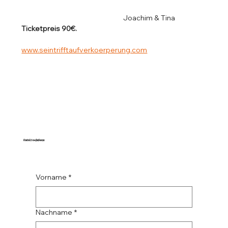
					Joachim & Tina
Ticketpreis 90€.                                                                         	
www.seintrifftaufverkoerperung.com
Kontakt aufnehmen
Vorname
*
Nachname
*