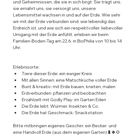
und Geheimnissen, die sie in sich birgt: Sie trägt uns, 
sie ernährt uns, sie versorgt uns, unsere 
Lebensmittel wachsen in und auf der Erde. Wie sehr 
wir mit der Erde verbunden sind, wie lebendig das 
Erdreich ist, und wie sich ein respektvoller, liebevoller 
Umgang mit der Erde anfühlt, erleben wir beim 
Familien-Boden-Tag am 22.6. in BioPhilia von 10 bis 14 
Uhr.
Erlebnisorte:
﻿﻿Tiere dieser Erde: ein ewiger Kreis
﻿﻿Mit allen Sinnen: eine Matschküche voller Erde
﻿﻿Bunt & kreativ: mit Erde bauen, kneten, malen
﻿﻿Erdverbunden: pflanzen und beobachten
﻿﻿Erzählzelt mit Godly Play: im Garten Eden
﻿﻿Die Erde lebt: Würmer, Insekten & Co.
﻿﻿Die Erde hat Geschmack: Snackstation
Bitte mitbringen eigenes Geschirr, ein Becker  und 
eine Handvoll Erde (aus dem eigenen Garten)🐛🍀🌻