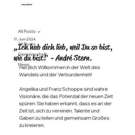
CampusNeuland
All Posts
17. Juni 2024
All Posts
„Ich hab dich lieb, weil Du so bist,
Gemeinschaft
wie du bist!' - André Stern.
News
Herzlich Willkommen in der Welt des 
Wandels und der Verbundenheit! 
Angelika und Franz Schoppe sind wahre 
Visionäre, die das Potenzial der neuen Zeit 
spüren. Sie haben erkannt, dass es an der 
Zeit ist, sich zu vereinen, Talente und 
Gaben zu teilen und gemeinsam Großes 
zu kreieren.